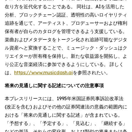
在り方を近代化することである。 同社は、AIを活用した
分析、ブロックチェーン認証、透明性の高いロイヤリティ
追跡を通じて、アーティスト、プロデューサーおよび権利
保有者が自らのカタログを管理できるよう支援している。
楽曲およびメタデータをトークン化され追跡可能なデジタ
ル資産へと変換することで、ミュージック・ダッシュはク
リエイターが所有権を保持し、新たな収益源を開拓し、よ
り公正な音楽経済に参加できるようにしている。 詳しく
は、
https://www.musicdash.ai
を参照されたい。
将来の見通しに関する記述についての注意事項
本プレスリリースには、1995年米国証券民事訴訟改革法
(改正を含む) およびその他の証券関連法の意義の範囲内に
おける「将来の見通しに関する記述」が含まれている。
「予想する」、「予定する」、「見込む」、「継続する」
などの単語、それらの変化形、および類似の将来または条