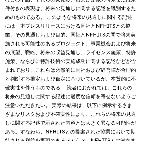
件付きの表現は、将来の見通しに関する記述を識別するた
めのものである。 このような将来の見通しに関する記述
には、本プレスリリースにおける同社とNFHITSとの協
業、その見通しおよび目的、同社とNFHITSの間で将来実
施される可能性のあるプロジェクト、事業機会および将来
の展望、戦略、将来の収益見通し、ライセンス施策、特許
施策、ならびに特許技術の実施成功に関する記述などが含
まれており、これらは必然的に同社および経営陣が合理的
と判断する推定および仮定に基づいているが、本質的に不
確実性を伴うものである。 読者におかれては、これらの
将来の見通しに関する記述に過度な信頼を寄せないようご
注意いただきたい。 実際の結果は、以下に例示するさま
ざまなリスクおよび不確実性により、これらの将来の見通
しに関する記述で示された内容とは大きく異なる可能性が
ある。すなわち、NFHITSとの提案された協業において期
待される利益を実現できるかどうか、NFHITSとの潜在的