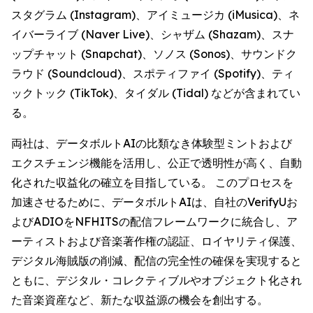
スタグラム (Instagram)、アイミュージカ (iMusica)、ネ
イバーライブ (Naver Live)、シャザム (Shazam)、スナ
ップチャット (Snapchat)、ソノス (Sonos)、サウンドク
ラウド (Soundcloud)、スポティファイ (Spotify)、ティ
ックトック (TikTok)、タイダル (Tidal) などが含まれてい
る。
両社は、データボルトAIの比類なき体験型ミントおよび
エクスチェンジ機能を活用し、公正で透明性が高く、自動
化された収益化の確立を目指している。 このプロセスを
加速させるために、データボルトAIは、自社のVerifyUお
よびADIOをNFHITSの配信フレームワークに統合し、ア
ーティストおよび音楽著作権の認証、ロイヤリティ保護、
デジタル海賊版の削減、配信の完全性の確保を実現すると
ともに、デジタル・コレクティブルやオブジェクト化され
た音楽資産など、新たな収益源の機会を創出する。