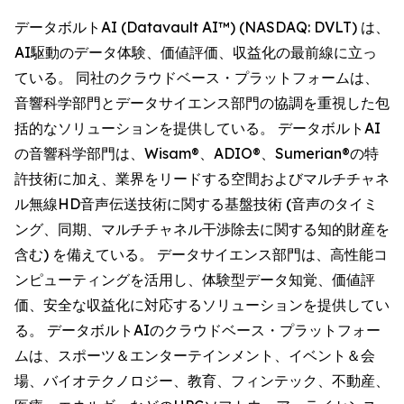
データボルトAI (Datavault AI™) (NASDAQ: DVLT) は、
AI駆動のデータ体験、価値評価、収益化の最前線に立っ
ている。 同社のクラウドベース・プラットフォームは、
音響科学部門とデータサイエンス部門の協調を重視した包
括的なソリューションを提供している。 データボルトAI
の音響科学部門は、Wisam®、ADIO®、Sumerian®の特
許技術に加え、業界をリードする空間およびマルチチャネ
ル無線HD音声伝送技術に関する基盤技術 (音声のタイミ
ング、同期、マルチチャネル干渉除去に関する知的財産を
含む) を備えている。 データサイエンス部門は、高性能コ
ンピューティングを活用し、体験型データ知覚、価値評
価、安全な収益化に対応するソリューションを提供してい
る。 データボルトAIのクラウドベース・プラットフォー
ムは、スポーツ＆エンターテインメント、イベント＆会
場、バイオテクノロジー、教育、フィンテック、不動産、