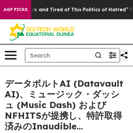
e Sick and Tired of This Politics of Hatred”
The Story
AGP PICKS
データボルトAI (Datavault
AI)、ミュージック・ダッシ
ュ (Music Dash) および
NFHITSが提携し、特許取得
済みのInaudible…