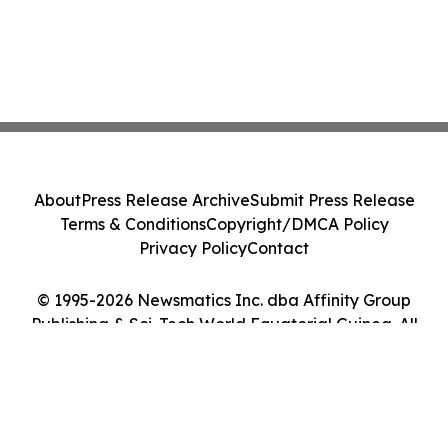
About
Press Release Archive
Submit Press Release
Terms & Conditions
Copyright/DMCA Policy
Privacy Policy
Contact
© 1995-2026 Newsmatics Inc. dba Affinity Group
Publishing & Sci-Tech World Equatorial Guinea. All
Rights Reserved.
Cookie Settings / Your Privacy Choices