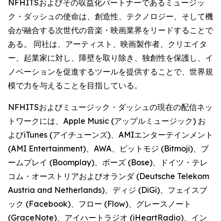
NFHITSおよびその収益化パートナーであるミュージッ
ク・ダッシュの使命は、創造性、テクノロジー、そして機
会が融合する次世代の音楽・映画業界をリードすることで
ある。 同社は、アーティスト、映画製作者、クリエイタ
ー、起業家に対し、障壁を取り除き、独創性を保護し、イ
ノベーションを促進するツールを提供することで、世界規
模で力を与えることを目指している。
NFHITSおよびミュージック・ダッシュの現在の配信ネッ
トワークには、Apple Music (アップルミュージック) お
よびiTunes (アイチューンズ)、AMIエンターテインメント
(AMI Entertainment)、AWA、ビットモジ (Bitmoji)、ブ
ームプレイ (Boomplay)、ボーズ (Bose)、ドイツ・テレ
コム・オーストリアおよびオランダ (Deutsche Telekom
Austria and Netherlands)、ディジ (DiGi)、フェイスブ
ック (Facebook)、フロー (Flow)、グレースノート
(GraceNote)、アイハートラジオ (iHeartRadio)、イン