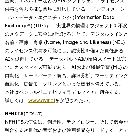
医療、エネルギーなどのHPCソフトウェア・ライセンス
供与を含む多様な業界に対応している。 インフォメーシ
ョン・データ・エクスチェンジ (Information Data
Exchange®) (IDE) は、実世界の物理オブジェクトを不変
のメタデータに安全に紐づけることで、デジタルツインと
名前・画像・肖像 (Name, Image and Likeness) (NIL)
のライセンス供与を可能にし、誠実性を備えた責任ある
AIを促進している。 データボルトAIの技術スイートは完
全にカスタマイズ可能であり、AIおよび機械学習 (ML) の
自動化、サードパーティ統合、詳細分析、マーケティング
自動化、広告モニタリングといった機能を備えている。
本社はペンシルベニア州フィラデルフィアに所在する。
詳しくは、
www.dvlt.ai
を参照されたい。
NFHITSについて
NFHITSの使命は、創造性、テクノロジー、そして機会が
融合する次世代の音楽および映画業界をリードすることで