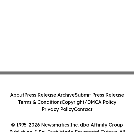
About
Press Release Archive
Submit Press Release
Terms & Conditions
Copyright/DMCA Policy
Privacy Policy
Contact
© 1995-2026 Newsmatics Inc. dba Affinity Group
Publishing & Sci-Tech World Equatorial Guinea. All